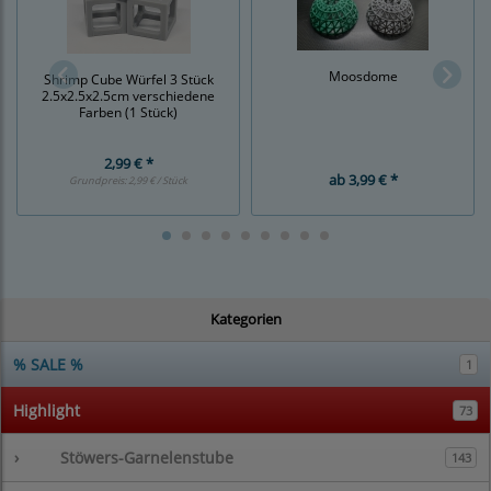
Moosdome
Shrimp Cube Würfel 3 Stück
2.5x2.5x2.5cm verschiedene
Farben (1 Stück)
2,99 € *
ab
3,99 € *
Grundpreis:
2,99 € / Stück
Kategorien
% SALE %
1
Highlight
73
›
Stöwers-Garnelenstube
143