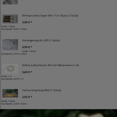
Shrimp-Lollies Super Mix 11x1 Stück (1 Stück)
3,99 € *
Inhalt: 1 Stück
Grundpreis:
3,99 € / Stück
Verlängerung für LED (1 Stück)
6,99 € *
Inhalt: 1 Stück
Grundpreis:
6,99 € / Stück
Silikon-Luftschlauch 4/6 mm Meterware (1 m)
0,69 € *
Inhalt: 1 m
Grundpreis:
0,69 € / m
Yellow King Kong DNZ (1 Stück)
2,50 € *
Inhalt: 1 Stück
Grundpreis:
2,50 € / Stück