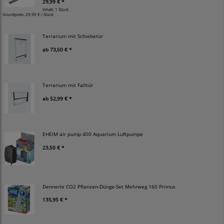
29,99 € *
Inhalt: 1 Stück
Grundpreis:
29,99 € / Stück
Terrarium mit Schiebetür
ab
73,50 € *
Terrarium mit Falltür
ab
52,99 € *
EHEIM air pump 400 Aquarium Luftpumpe
23,50 € *
Dennerle CO2 Pflanzen-Dünge-Set Mehrweg 160 Primus
135,95 € *