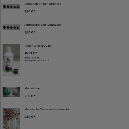
Antriebsteile für Luftheber
6,50 € *
Antriebsteile für Luftheber
5,50 € *
Humin-Shot (500 ml)
16,99 € *
Inhalt: 500 ml
Grundpreis:
33,98 € / l
Moosdome
3,99 € *
Malaiische Turmdeckelschnecke
0,80 € *