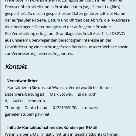
Webhoster / IT-Dienstleister Nutzungsdaten durch Ihren Internet
Browser übermittelt und in Protokolldaten (sog. Server-Logfiles)
gespeichert. Zu diesen gespeicherten Daten gehören z.B. der Name
der aufgerufenen Seite, Datum und Uhrzeit des Abrufs, die IP-Adresse,
die übertragene Datenmenge und der anfragende Provider.
Die Verarbeitung erfolgt auf Grundlage des Art. 6 Abs. 1 lit. f DSGVO
aus unserem überwiegenden berechtigten Interesse an der
Gewährleistung eines störungsfreien Betriebs unserer Website sowie
zur Verbesserung unseres Angebotes.
Kontakt
Verantwortlicher
Kontaktieren Sie uns auf Wunsch. Verantwortlicher für die
Datenverarbeitung ist:
Maik Stöwer,
Bi de Kirch
8,
24891
Schnarup-
Thumby
Deutschland,
01721063170,
stoewers-
garnelenstube@gmx.net
Initiativ-Kontaktaufnahme des Kunden per E-Mail
Wenn Sie per E-Mail initiativ mit uns in Geschäftskontakt treten,