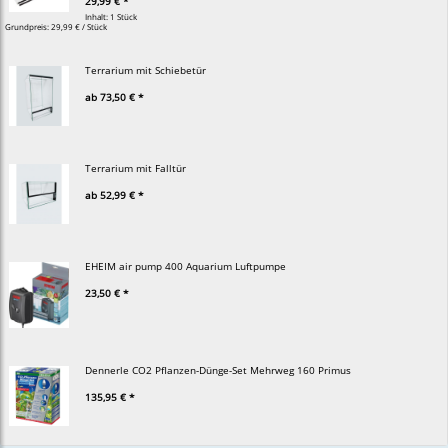
29,99 € *
Inhalt: 1 Stück
Grundpreis:
29,99 € / Stück
Terrarium mit Schiebetür
ab
73,50 € *
Terrarium mit Falltür
ab
52,99 € *
EHEIM air pump 400 Aquarium Luftpumpe
23,50 € *
Dennerle CO2 Pflanzen-Dünge-Set Mehrweg 160 Primus
135,95 € *