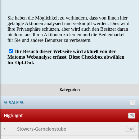
Kategorien
% SALE %
1
Highlight
73
›
Stöwers-Garnelenstube
143