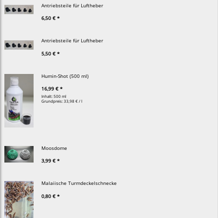
Antriebsteile für Luftheber
6,50 € *
Antriebsteile für Luftheber
5,50 € *
Humin-Shot (500 ml)
16,99 € *
Inhalt: 500 ml
Grundpreis:
33,98 € / l
Moosdome
3,99 € *
Malaiische Turmdeckelschnecke
0,80 € *