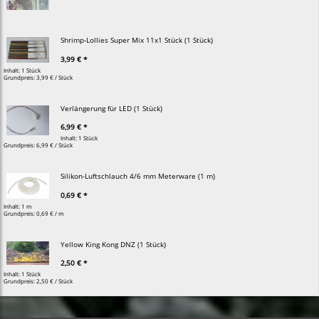
Shrimp-Lollies Super Mix 11x1 Stück (1 Stück)
3,99 € *
Inhalt: 1 Stück
Grundpreis:
3,99 € / Stück
Verlängerung für LED (1 Stück)
6,99 € *
Inhalt: 1 Stück
Grundpreis:
6,99 € / Stück
Silikon-Luftschlauch 4/6 mm Meterware (1 m)
0,69 € *
Inhalt: 1 m
Grundpreis:
0,69 € / m
Yellow King Kong DNZ (1 Stück)
2,50 € *
Inhalt: 1 Stück
Grundpreis:
2,50 € / Stück