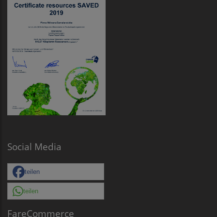
Social Media
teilen
teilen
FareCommerce