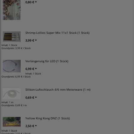
0,80 € *
Shrimp-Lollies Super Mix 11x1 Stück (1 Stück)
3,99 € *
Inhalt: 1 Stück
Grundpreis:
3,99 € / Stück
Verlängerung für LED (1 Stück)
6,99 € *
Inhalt: 1 Stück
Grundpreis:
6,99 € / Stück
Silikon-Luftschlauch 4/6 mm Meterware (1 m)
0,69 € *
Inhalt: 1 m
Grundpreis:
0,69 € / m
Yellow King Kong DNZ (1 Stück)
2,50 € *
Inhalt: 1 Stück
Grundpreis:
2,50 € / Stück