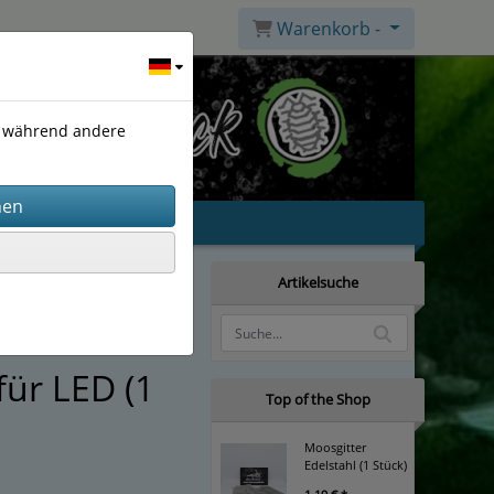
Warenkorb -
), während andere
Artikelsuche
für LED (1
Top of the Shop
Moosgitter
Edelstahl (1 Stück)