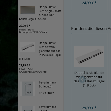
24,99 € *
Doppel Basic
Blende grau matt
für das IKEA
Kallax Regal (1 Stück)
29,99 € *
Kunden, die diesen Ar
Inhalt: 1 Stück
Grundpreis:
29,99 € / Stück
Doppel Basic
Blende weiß
glänzend für das
IKEA Kallax Regal
(1 Stück)
29,99 € *
Inhalt: 1 Stück
Grundpreis:
29,99 € / Stück
Doppel Basic Blende
weiß glänzend für
das IKEA Kallax Regal
Terrarium mit
(1 Stück)
Schiebetür
ab
73,50 € *
Terrarium mit
29,99 € *
Falltür