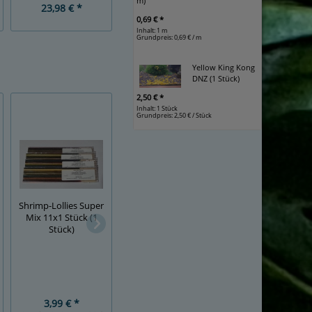
m)
23,98 € *
23,99 € *
Grundpreis:
19,99 € / S
0,69 € *
Inhalt: 1 m
Grundpreis:
0,69 € / m
Yellow King Kong
DNZ (1 Stück)
2,50 € *
Inhalt: 1 Stück
Grundpreis:
2,50 € / Stück
Shrimp-Lollies Super
Mix 11x1 Stück (1
Vukaholz - Choll
Hexennüsse (3 Stück)
Stück)
Wood Nature (1
Stück)
3,99 € *
6,99 € *
7,99 € *