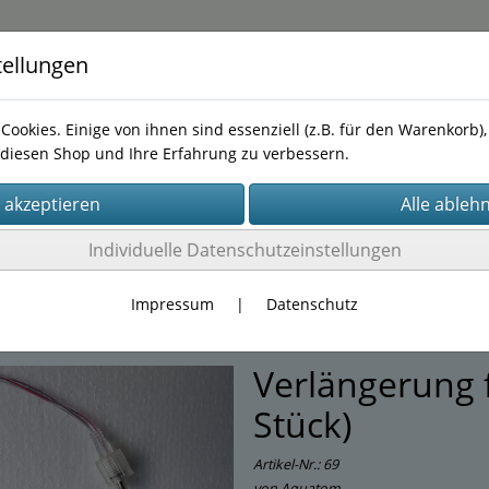
tellungen
Cookies. Einige von ihnen sind essenziell (z.B. für den Warenkorb
diesen Shop und Ihre Erfahrung zu verbessern.
Kontakt
Tel.0172 1063170
Individuelle Datenschutzeinstellungen
e
(143)
lax Regale
(10)
Impressum
|
Datenschutz
Verlängerung 
Stück)
Artikel-Nr.:
69
von Aquatom