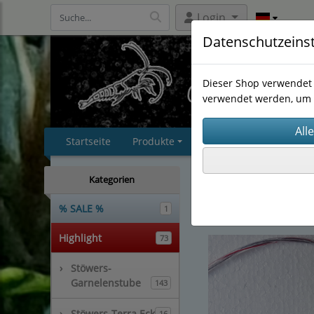
Login
Datenschutzeins
Dieser Shop verwendet 
verwendet werden, um 
Startseite
Produkte
Impressum
AGB
Stöwers-Garnelenstub
Kategorien
Beleuchtung für Kal
% SALE %
1
Highlight
73
›
Stöwers-
Garnelenstube
143
›
Stöwers-Terra Eck
16