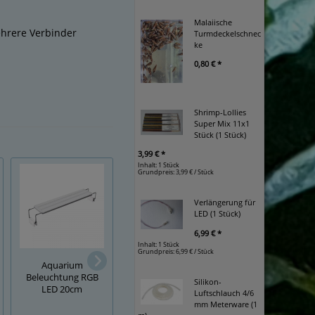
Malaiische
ehrere Verbinder
Turmdeckelschnec
ke
0,80 € *
Shrimp-Lollies
Super Mix 11x1
Stück (1 Stück)
3,99 € *
Inhalt: 1 Stück
Grundpreis:
3,99 € / Stück
Verlängerung für
LED (1 Stück)
6,99 € *
Inhalt: 1 Stück
Netzteile für LED 
Grundpreis:
6,99 € / Stück
Meanwell (1 Stüc
Aquarium
LED Beleuchtung
Beleuchtung RGB
Licht mit
Silikon-
LED 20cm
verstellbarem Clip
Luftschlauch 4/6
mm Meterware (1
ab
19,99 € *