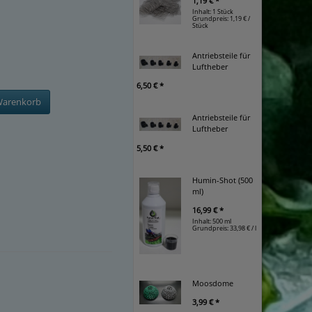
1,19 € *
Inhalt: 1 Stück
Grundpreis:
1,19 € /
Stück
Antriebsteile für
Luftheber
6,50 € *
Warenkorb
Antriebsteile für
Luftheber
5,50 € *
Humin-Shot (500
ml)
16,99 € *
Inhalt: 500 ml
Grundpreis:
33,98 € / l
Moosdome
3,99 € *