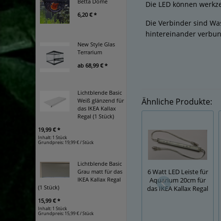
Betta Dome
Die LED können werkz
6,20 € *
Die Verbinder sind Wa
hintereinander verbu
New Style Glas
Terrarium
ab
68,99 € *
Lichtblende Basic
Ähnliche Produkte:
Weiß glänzend für
das IKEA Kallax
Regal (1 Stück)
19,99 € *
Inhalt: 1 Stück
Grundpreis:
19,99 € / Stück
Lichtblende Basic
6 Watt LED Leiste für
Grau matt für das
IKEA Kallax Regal
Aquarium 20cm für
(1 Stück)
das IKEA Kallax Regal
15,99 € *
Inhalt: 1 Stück
Grundpreis:
15,99 € / Stück