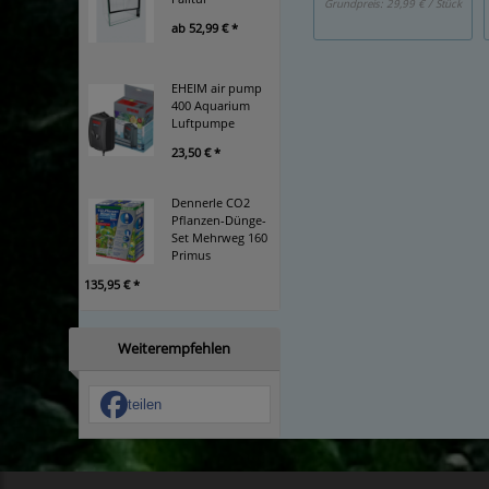
Grundpreis:
29,99 € / Stück
ab
52,99 € *
EHEIM air pump
400 Aquarium
Luftpumpe
23,50 € *
Dennerle CO2
Pflanzen-Dünge-
Set Mehrweg 160
Primus
135,95 € *
Weiterempfehlen
teilen