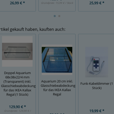
26,99 € *
25,99 € *
Grundpreis:
15,99 € / Stück
tikel gekauft haben, kauften auch:
Doppel Aquarium
68x38x22/4 mm
Aquarium 20 cm inkl.
(Transparent) inkl.
Funk-Kabeldimmer (1
Glasschiebeabdeckung
Glasschiebeabdeckung
Stück)
für das IKEA Kallax
für das IKEA Kallax
Regal
Regal (1 Stück)
129,90 € *
19,99 € *
Grundpreis:
129,90 € /