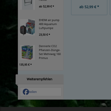
ab
52,99 € *
ab
52,99 € *
EHEIM air pump
400 Aquarium
Luftpumpe
23,50 € *
Dennerle CO2
Pflanzen-Dünge-
Set Mehrweg 160
Primus
135,95 € *
Weiterempfehlen
teilen