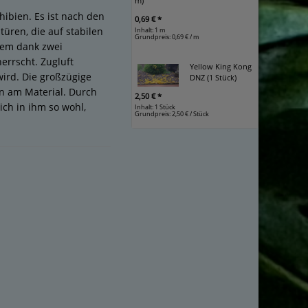
m)
hibien. Es ist nach den
0,69 € *
üren, die auf stabilen
Inhalt: 1 m
Grundpreis:
0,69 € / m
 dem dank zwei
errscht. Zugluft
Yellow King Kong
wird. Die großzügige
DNZ (1 Stück)
n am Material. Durch
2,50 € *
ich in ihm so wohl,
Inhalt: 1 Stück
Grundpreis:
2,50 € / Stück