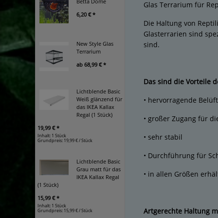
Betta Dome
Glas Terrarium für Re
6,20 € *
Die Haltung von Reptil
Glasterrarien sind spe
New Style Glas
sind.
Terrarium
ab
68,99 € *
Das sind die Vorteile 
Lichtblende Basic
Weiß glänzend für
• hervorragende Belüf
das IKEA Kallax
Regal (1 Stück)
• großer Zugang für di
19,99 € *
Inhalt: 1 Stück
• sehr stabil
Grundpreis:
19,99 € / Stück
• Durchführung für Sc
Lichtblende Basic
Grau matt für das
• in allen Größen erhä
IKEA Kallax Regal
(1 Stück)
15,99 € *
Inhalt: 1 Stück
Artgerechte Haltung m
Grundpreis:
15,99 € / Stück