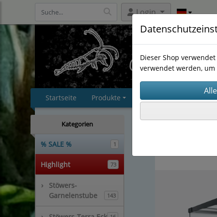
Login
Datenschutzeins
Dieser Shop verwendet 
verwendet werden, um 
Startseite
Produkte
Impressum
AGB
Stöwers-Terra Eck
(16)
Kategorien
% SALE %
1
Highlight
73
›
Stöwers-
Garnelenstube
143
›
Stöwers-Terra Eck
16