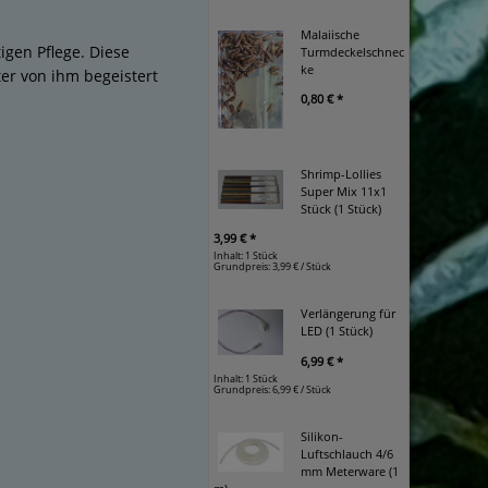
Malaiische
igen Pflege. Diese
Turmdeckelschnec
ke
ter von ihm begeistert
0,80 € *
Shrimp-Lollies
Super Mix 11x1
Stück (1 Stück)
3,99 € *
Inhalt: 1 Stück
Grundpreis:
3,99 € / Stück
Verlängerung für
LED (1 Stück)
6,99 € *
Inhalt: 1 Stück
Grundpreis:
6,99 € / Stück
Silikon-
Luftschlauch 4/6
mm Meterware (1