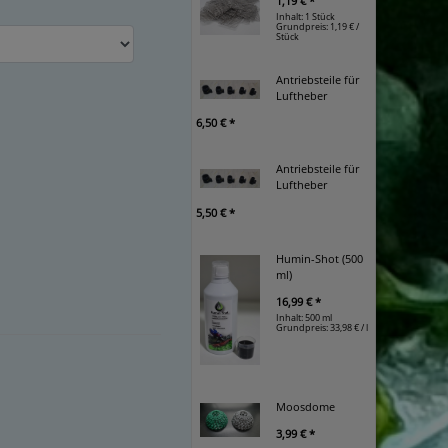
1,19 € *
Inhalt: 1 Stück
Grundpreis:
1,19 € /
Stück
Antriebsteile für
Luftheber
6,50 € *
Antriebsteile für
Luftheber
5,50 € *
Humin-Shot (500
ml)
16,99 € *
Inhalt: 500 ml
Grundpreis:
33,98 € / l
Moosdome
3,99 € *