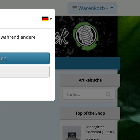
Warenkorb -
), während andere
Artikelsuche
s
Top of the Shop
Moosgitter
Edelstahl (1 Stück)