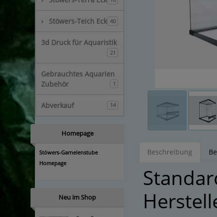
›
Stöwers-Teich Eck
40
3d Druck für Aquaristik
21
Gebrauchtes Aquarien
Zubehör
1
Abverkauf
14
Homepage
Beschreibung
Be
Stöwers-Garnelenstube
Homepage
Standar
Herstell
Neu im Shop