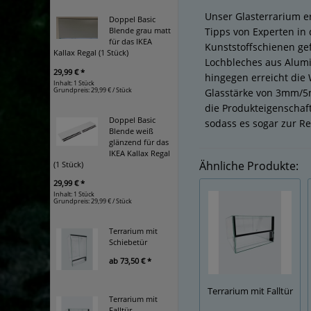
Unser Glasterrarium er
Doppel Basic
Tipps von Experten in 
Blende grau matt
für das IKEA
Kunststoffschienen gef
Kallax Regal (1 Stück)
Lochbleches aus Alumi
29,99 € *
hingegen erreicht die 
Inhalt: 1 Stück
Grundpreis:
29,99 € / Stück
Glasstärke von 3mm/5m
die Produkteigenschaft
Doppel Basic
sodass es sogar zur R
Blende weiß
glänzend für das
IKEA Kallax Regal
Ähnliche Produkte:
(1 Stück)
29,99 € *
Inhalt: 1 Stück
Grundpreis:
29,99 € / Stück
Terrarium mit
Schiebetür
ab
73,50 € *
Terrarium mit Falltür
Terrarium mit
Falltür