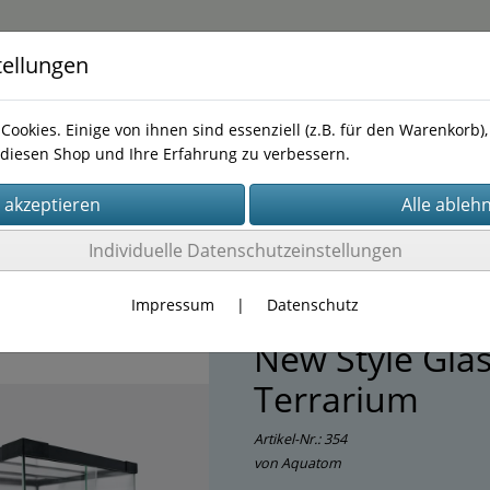
tellungen
Cookies. Einige von ihnen sind essenziell (z.B. für den Warenkorb
diesen Shop und Ihre Erfahrung zu verbessern.
Kontakt
Tel.0172 1063170
Individuelle Datenschutzeinstellungen
Terrarien
(3)
Impressum
|
Datenschutz
New Style Gla
Terrarium
Artikel-Nr.:
354
von Aquatom