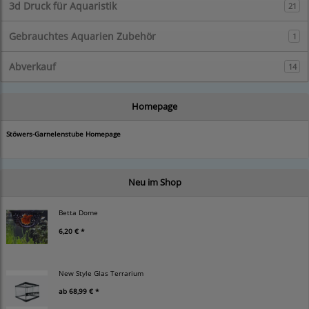
3d Druck für Aquaristik
21
Gebrauchtes Aquarien Zubehör
1
Abverkauf
14
Homepage
Stöwers-Garnelenstube Homepage
Neu im Shop
Betta Dome
6,20 € *
New Style Glas Terrarium
ab
68,99 € *