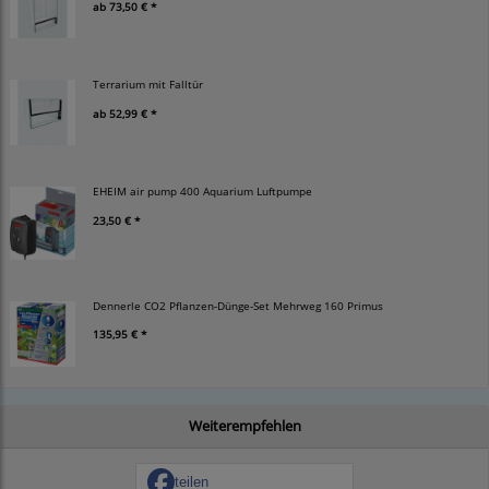
ab
73,50 € *
Terrarium mit Falltür
ab
52,99 € *
EHEIM air pump 400 Aquarium Luftpumpe
23,50 € *
Dennerle CO2 Pflanzen-Dünge-Set Mehrweg 160 Primus
135,95 € *
Weiterempfehlen
teilen