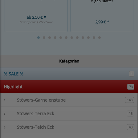
Algen Blätter
ab
3,50 € *
2,99 € *
Grundpreis:
3,50 € / Stück
Kategorien
% SALE %
1
Highlight
73
›
Stöwers-Garnelenstube
143
›
Stöwers-Terra Eck
16
›
Stöwers-Teich Eck
40