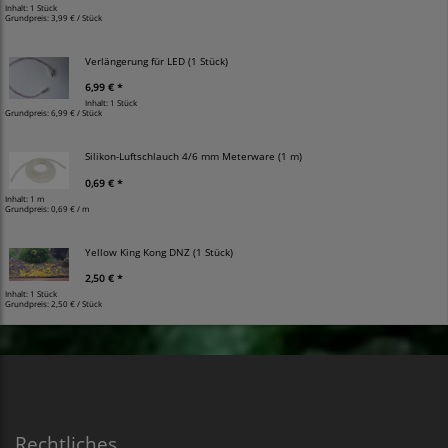
Inhalt: 1 Stück
Grundpreis:
3,99 € / Stück
Verlängerung für LED (1 Stück)
6,99 € *
Inhalt: 1 Stück
Grundpreis:
6,99 € / Stück
Silikon-Luftschlauch 4/6 mm Meterware (1 m)
0,69 € *
Inhalt: 1 m
Grundpreis:
0,69 € / m
Yellow King Kong DNZ (1 Stück)
2,50 € *
Inhalt: 1 Stück
Grundpreis:
2,50 € / Stück
Rechtliches