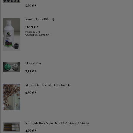
5,50 € *
Humin-Shot (500 ml)
16,99 € *
Inhalt: 500 ml
Grundpreis:
33,98 € / l
Moosdome
3,99 € *
Malaiische Turmdeckelschnecke
0,80 € *
Shrimp-Lollies Super Mix 11x1 Stück (1 Stück)
3,99 € *