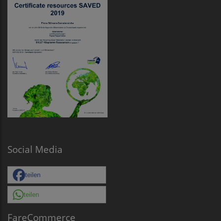
Social Media
teilen
teilen
FareCommerce