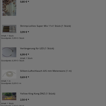
0,80 € *
Shrimp-Lollies Super Mix 11x1 Stück (1 Stück)
3,99 € *
Inhalt: 1 Stück
Grundpreis:
3,99 € / Stück
Verlängerung für LED (1 Stück)
6,99 € *
Inhalt: 1 Stück
Grundpreis:
6,99 € / Stück
Silikon-Luftschlauch 4/6 mm Meterware (1 m)
0,69 € *
Inhalt: 1 m
Grundpreis:
0,69 € / m
Yellow King Kong DNZ (1 Stück)
2,50 € *
Inhalt: 1 Stück
Grundpreis:
2,50 € / Stück