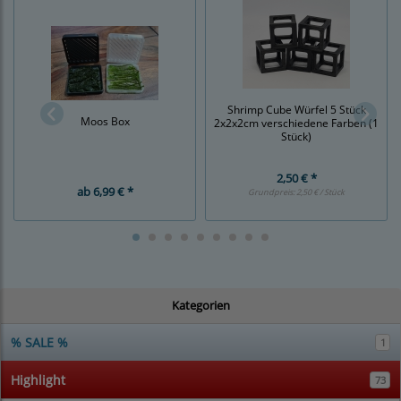
Shrimp Cube Würfel 5 Stück
Moos Box
2x2x2cm verschiedene Farben (1
Stück)
2,50 € *
ab
6,99 € *
Grundpreis:
2,50 € / Stück
Kategorien
% SALE %
1
Highlight
73