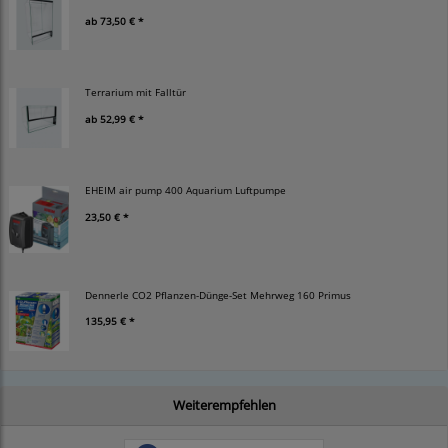
ab
73,50 € *
Terrarium mit Falltür
ab
52,99 € *
EHEIM air pump 400 Aquarium Luftpumpe
23,50 € *
Dennerle CO2 Pflanzen-Dünge-Set Mehrweg 160 Primus
135,95 € *
Weiterempfehlen