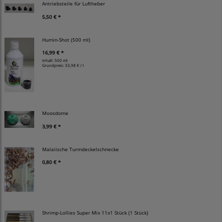
Antriebsteile für Luftheber
5,50 € *
Humin-Shot (500 ml)
16,99 € *
Inhalt: 500 ml
Grundpreis:
33,98 € / l
Moosdome
3,99 € *
Malaiische Turmdeckelschnecke
0,80 € *
Shrimp-Lollies Super Mix 11x1 Stück (1 Stück)