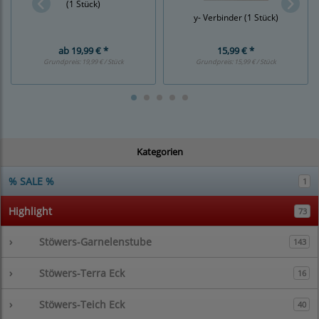
(1 Stück)
y- Verbinder (1 Stück)
ab
19,99 € *
15,99 € *
Grundpreis:
19,99 € / Stück
Grundpreis:
15,99 € / Stück
Kategorien
% SALE %
1
Highlight
73
›
Stöwers-Garnelenstube
143
›
Stöwers-Terra Eck
16
›
Stöwers-Teich Eck
40