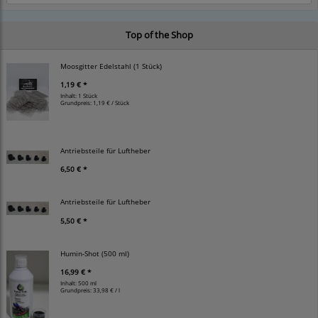
Top of the Shop
Moosgitter Edelstahl (1 Stück)
1,19 € *
Inhalt: 1 Stück
Grundpreis:
1,19 € / Stück
Antriebsteile für Luftheber
6,50 € *
Antriebsteile für Luftheber
5,50 € *
Humin-Shot (500 ml)
16,99 € *
Inhalt: 500 ml
Grundpreis:
33,98 € / l