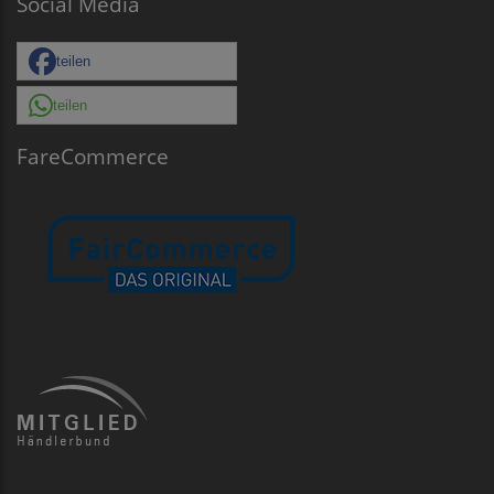
Social Media
teilen
teilen
FareCommerce