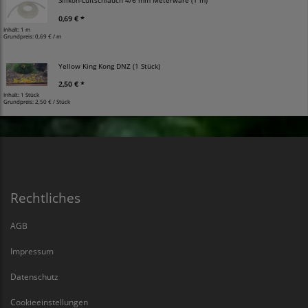
Silikon-Luftschlauch 4/6 mm Meterware (1 m)
0,69 € *
Inhalt: 1 m
Grundpreis:
0,69 € / m
Yellow King Kong DNZ (1 Stück)
2,50 € *
Inhalt: 1 Stück
Grundpreis:
2,50 € / Stück
Rechtliches
AGB
Impressum
Datenschutz
Cookieeinstellungen