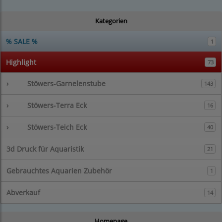
Kategorien
% SALE %
1
Highlight
73
›
Stöwers-Garnelenstube
143
›
Stöwers-Terra Eck
16
›
Stöwers-Teich Eck
40
3d Druck für Aquaristik
21
Gebrauchtes Aquarien Zubehör
1
Abverkauf
14
Homepage