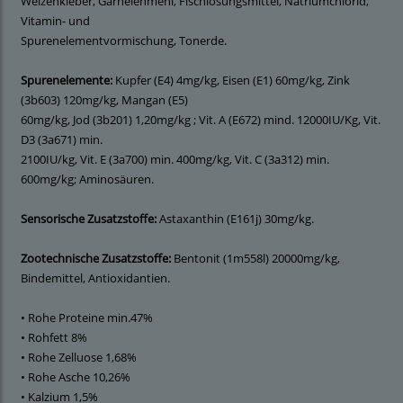
Weizenkleber, Garnelenmehl, Fischlösungsmittel, Natriumchlorid,
Vitamin- und
Spurenelementvormischung, Tonerde.
Spurenelemente:
Kupfer (E4) 4mg/kg, Eisen (E1) 60mg/kg, Zink
(3b603) 120mg/kg, Mangan (E5)
60mg/kg, Jod (3b201) 1,20mg/kg ; Vit. A (E672) mind. 12000IU/Kg, Vit.
D3 (3a671) min.
2100IU/kg, Vit. E (3a700) min. 400mg/kg, Vit. C (3a312) min.
600mg/kg; Aminosäuren.
Sensorische Zusatzstoffe:
Astaxanthin (E161j) 30mg/kg.
Zootechnische Zusatzstoffe:
Bentonit (1m558l) 20000mg/kg,
Bindemittel, Antioxidantien.
• Rohe Proteine min.47%
• Rohfett 8%
• Rohe Zelluose 1,68%
• Rohe Asche 10,26%
• Kalzium 1,5%