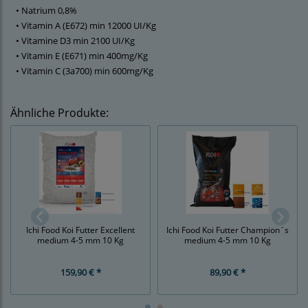
• Natrium 0,8%
• Vitamin A (E672) min 12000 UI/Kg
• Vitamine D3 min 2100 UI/Kg
• Vitamin E (E671) min 400mg/Kg
• Vitamin C (3a700) min 600mg/Kg
Ähnliche Produkte:
Ichi Food Koi Futter Excellent
Ichi Food Koi Futter Champion´s
medium 4-5 mm 10 Kg
medium 4-5 mm 10 Kg
159,90 € *
89,90 € *