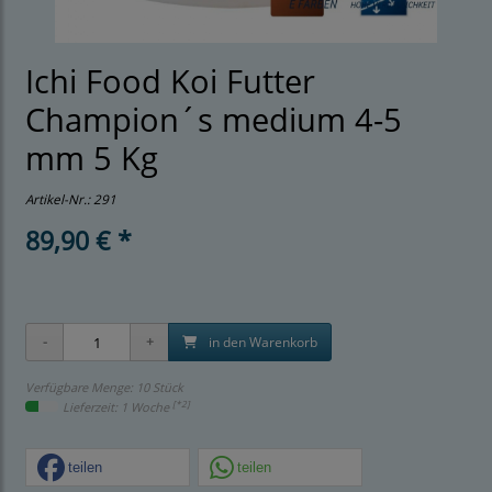
Ichi Food Koi Futter
Champion´s medium 4-5
mm 5 Kg
Artikel-Nr.:
291
89,90 € *
in den Warenkorb
Verfügbare Menge: 10 Stück
[*2]
Lieferzeit: 1 Woche
teilen
teilen