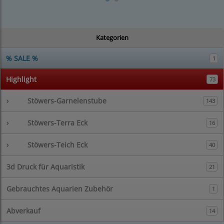
Kategorien
% SALE %
1
Highlight
73
›
Stöwers-Garnelenstube
143
›
Stöwers-Terra Eck
16
›
Stöwers-Teich Eck
40
3d Druck für Aquaristik
21
Gebrauchtes Aquarien Zubehör
1
Abverkauf
14