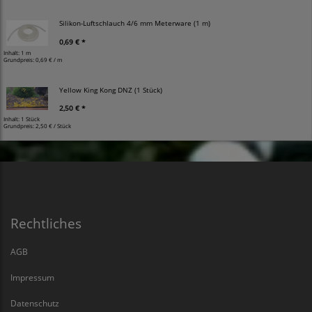
Silikon-Luftschlauch 4/6 mm Meterware (1 m)
0,69 € *
Inhalt: 1 m
Grundpreis:
0,69 € / m
Yellow King Kong DNZ (1 Stück)
2,50 € *
Inhalt: 1 Stück
Grundpreis:
2,50 € / Stück
Rechtliches
AGB
Impressum
Datenschutz