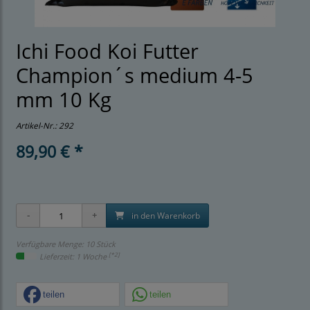
Ichi Food Koi Futter
Champion´s medium 4-5
mm 10 Kg
Artikel-Nr.:
292
89,90 € *
in den Warenkorb
Verfügbare Menge: 10 Stück
[*2]
Lieferzeit: 1 Woche
teilen
teilen