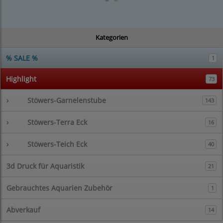
Kategorien
% SALE %
1
Highlight
73
›
Stöwers-Garnelenstube
143
›
Stöwers-Terra Eck
16
›
Stöwers-Teich Eck
40
3d Druck für Aquaristik
21
Gebrauchtes Aquarien Zubehör
1
Abverkauf
14