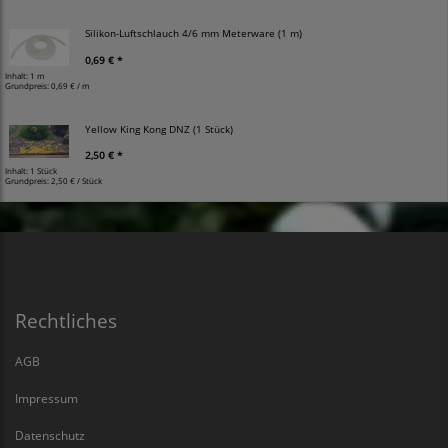
Silikon-Luftschlauch 4/6 mm Meterware (1 m)
0,69 € *
Inhalt: 1 m
Grundpreis:
0,69 € / m
Yellow King Kong DNZ (1 Stück)
2,50 € *
Inhalt: 1 Stück
Grundpreis:
2,50 € / Stück
Rechtliches
AGB
Impressum
Datenschutz