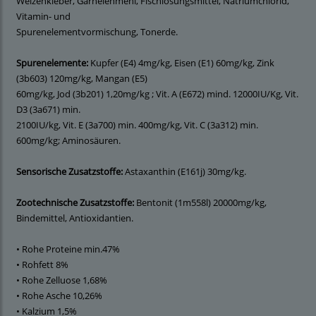
Weizenkleber, Garnelenmehl, Fischlösungsmittel, Natriumchlorid,
Vitamin- und
Spurenelementvormischung, Tonerde.
Spurenelemente:
Kupfer (E4) 4mg/kg, Eisen (E1) 60mg/kg, Zink
(3b603) 120mg/kg, Mangan (E5)
60mg/kg, Jod (3b201) 1,20mg/kg ; Vit. A (E672) mind. 12000IU/Kg, Vit.
D3 (3a671) min.
2100IU/kg, Vit. E (3a700) min. 400mg/kg, Vit. C (3a312) min.
600mg/kg; Aminosäuren.
Sensorische Zusatzstoffe:
Astaxanthin (E161j) 30mg/kg.
Zootechnische Zusatzstoffe:
Bentonit (1m558l) 20000mg/kg,
Bindemittel, Antioxidantien.
• Rohe Proteine min.47%
• Rohfett 8%
• Rohe Zelluose 1,68%
• Rohe Asche 10,26%
• Kalzium 1,5%