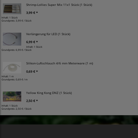
Shrimp-Lollies Super Mix 11x1 Stück (1 Stück)
3,99 € *
Inhalt: 1 Stück
Grundpreis:
3,99 € / Stück
Verlängerung für LED (1 Stück)
6,99 € *
Inhalt: 1 Stück
Grundpreis:
6,99 € / Stück
Silikon-Luftschlauch 4/6 mm Meterware (1 m)
0,69 € *
Inhalt: 1 m
Grundpreis:
0,69 € / m
Yellow King Kong DNZ (1 Stück)
2,50 € *
Inhalt: 1 Stück
Grundpreis:
2,50 € / Stück