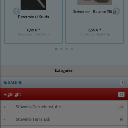
Schnecken - Balance (50 g)
Futterrohr (1 Stück)
0,99 € *
6,99 € *
Grundpreis:
0,99 € / Stück
Grundpreis:
139,80 € / Kg
Kategorien
% SALE %
1
Highlight
73
›
Stöwers-Garnelenstube
143
›
Stöwers-Terra Eck
16