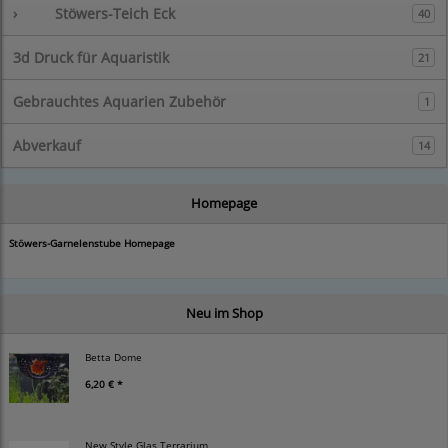
›
Stöwers-Teich Eck
40
3d Druck für Aquaristik
21
Gebrauchtes Aquarien Zubehör
1
Abverkauf
14
Homepage
Stöwers-Garnelenstube Homepage
Neu im Shop
Betta Dome
6,20 € *
New Style Glas Terrarium