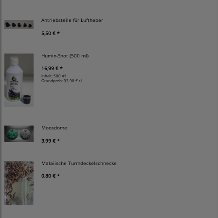
Antriebsteile für Luftheber
5,50 € *
Humin-Shot (500 ml)
16,99 € *
Inhalt: 500 ml
Grundpreis:
33,98 € / l
Moosdome
3,99 € *
Malaiische Turmdeckelschnecke
0,80 € *