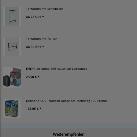
Terrarium mit Schiebetür
ab
73,50 € *
Terrarium mit Falltür
ab
52,99 € *
EHEIM air pump 400 Aquarium Luftpumpe
23,50 € *
Dennerle CO2 Pflanzen-Dünge-Set Mehrweg 160 Primus
135,95 € *
Weiterempfehlen