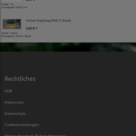
Inhalt: 1 m
Grundpreis:
0,69 € / m
Yellow King Kong DNZ (1 Stück)
2,50 € *
Inhalt: 1 Stück
Grundpreis:
2,50 € / Stück
Rechtliches
AGB
Impressum
Datenschutz
Cookieeinstellungen
Widerrufsrecht & Widerrufsformular