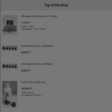
Top of the Shop
Moosgitter Edelstahl (1 Stück)
1,19 € *
Inhalt: 1 Stück
Grundpreis:
1,19 € / Stück
Antriebsteile für Luftheber
6,50 € *
Antriebsteile für Luftheber
5,50 € *
Humin-Shot (500 ml)
16,99 € *
Inhalt: 500 ml
Grundpreis:
33,98 € / l