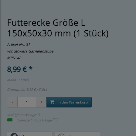
Futterecke Größe L
150x50x30 mm (1 Stück)
Artikel-Nr.:
31
von Stöwers Garnelenstube
MPN: 48
8,99 € *
Inhalt: 1 Stück
Grundpreis:
8,99 € / Stück
in den Warenkorb
Verfügbare Menge: 3
[*2]
Lieferzeit: 4 bis 6 Tage