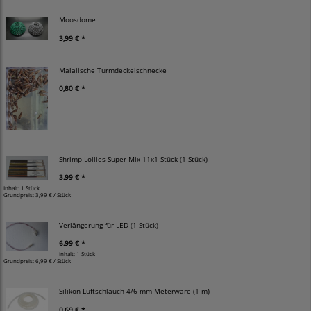
Moosdome
3,99 € *
Malaiische Turmdeckelschnecke
0,80 € *
Shrimp-Lollies Super Mix 11x1 Stück (1 Stück)
3,99 € *
Inhalt: 1 Stück
Grundpreis:
3,99 € / Stück
Verlängerung für LED (1 Stück)
6,99 € *
Inhalt: 1 Stück
Grundpreis:
6,99 € / Stück
Silikon-Luftschlauch 4/6 mm Meterware (1 m)
0,69 € *