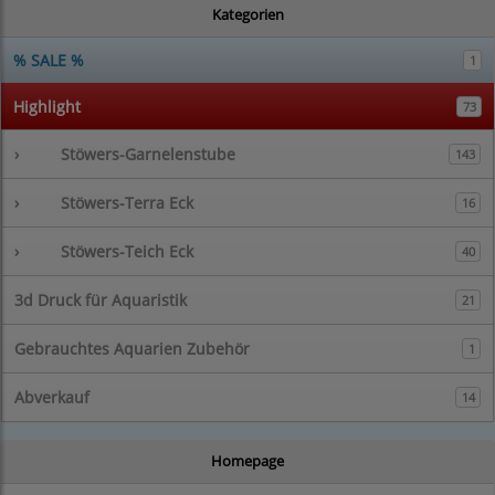
Kategorien
% SALE %
1
Highlight
73
›
Stöwers-Garnelenstube
143
›
Stöwers-Terra Eck
16
›
Stöwers-Teich Eck
40
3d Druck für Aquaristik
21
Gebrauchtes Aquarien Zubehör
1
Abverkauf
14
Homepage