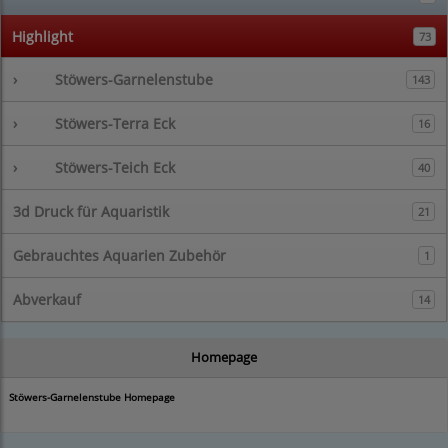
Highlight
73
›
Stöwers-Garnelenstube
143
›
Stöwers-Terra Eck
16
›
Stöwers-Teich Eck
40
3d Druck für Aquaristik
21
Gebrauchtes Aquarien Zubehör
1
Abverkauf
14
Homepage
Stöwers-Garnelenstube Homepage