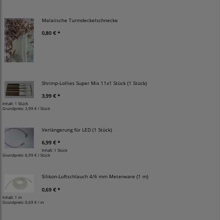
Malaiische Turmdeckelschnecke
0,80 € *
Shrimp-Lollies Super Mix 11x1 Stück (1 Stück)
3,99 € *
Inhalt: 1 Stück
Grundpreis:
3,99 € / Stück
Verlängerung für LED (1 Stück)
6,99 € *
Inhalt: 1 Stück
Grundpreis:
6,99 € / Stück
Silikon-Luftschlauch 4/6 mm Meterware (1 m)
0,69 € *
Inhalt: 1 m
Grundpreis:
0,69 € / m