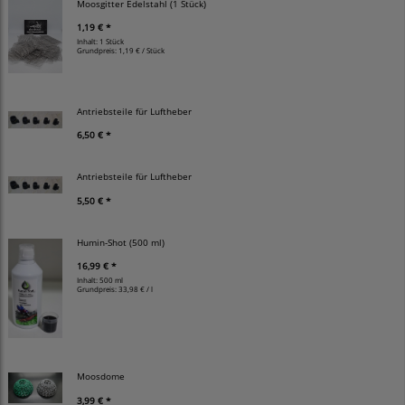
Moosgitter Edelstahl (1 Stück)
1,19 € *
Inhalt: 1 Stück
Grundpreis:
1,19 € / Stück
Antriebsteile für Luftheber
6,50 € *
Antriebsteile für Luftheber
5,50 € *
Humin-Shot (500 ml)
16,99 € *
Inhalt: 500 ml
Grundpreis:
33,98 € / l
Moosdome
3,99 € *