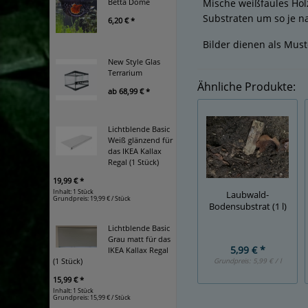
Betta Dome
Mische weißfaules Hol
Substraten um so je n
6,20 € *
Bilder dienen als Must
New Style Glas
Terrarium
Ähnliche Produkte:
ab
68,99 € *
Lichtblende Basic
Weiß glänzend für
das IKEA Kallax
Regal (1 Stück)
19,99 € *
Inhalt: 1 Stück
Laubwald-
Grundpreis:
19,99 € / Stück
Bodensubstrat (1 l)
Lichtblende Basic
Grau matt für das
5,99 € *
IKEA Kallax Regal
(1 Stück)
Grundpreis:
5,99 € / l
15,99 € *
Inhalt: 1 Stück
Grundpreis:
15,99 € / Stück