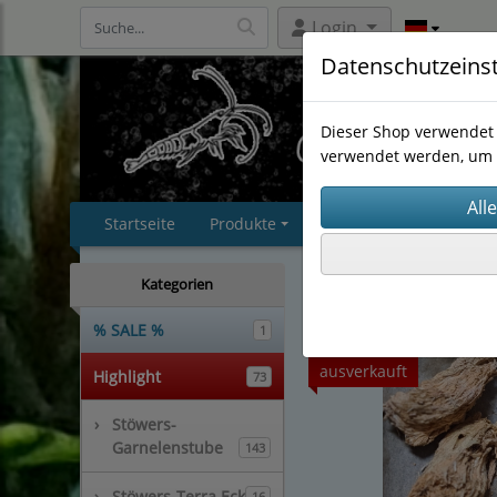
Login
Datenschutzeins
Dieser Shop verwendet 
verwendet werden, um 
Startseite
Produkte
Impressum
AGB
Stöwers-Terra Eck
(16)
Kategorien
% SALE %
1
ausverkauft
Highlight
73
›
Stöwers-
Garnelenstube
143
›
Stöwers-Terra Eck
16