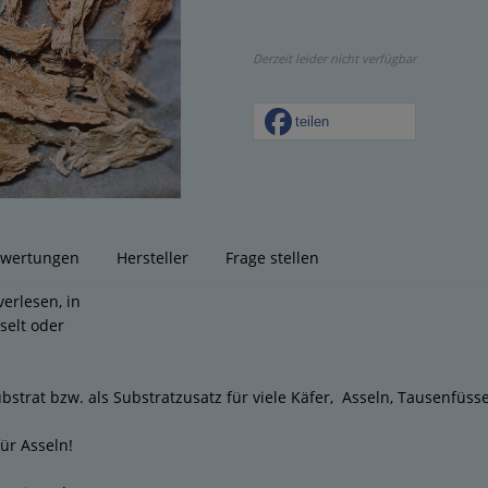
Derzeit leider nicht verfügbar
teilen
wertungen
Hersteller
Frage stellen
verlesen, in
selt oder
ubstrat bzw. als Substratzusatz für viele Käfer, Asseln, Tausenfüsse
für Asseln!