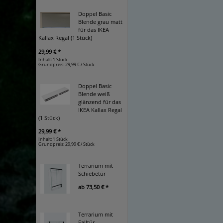
Doppel Basic
Blende grau matt
für das IKEA
Kallax Regal (1 Stück)
29,99 € *
Inhalt: 1 Stück
Grundpreis:
29,99 € / Stück
Doppel Basic
Blende weiß
glänzend für das
IKEA Kallax Regal
(1 Stück)
29,99 € *
Inhalt: 1 Stück
Grundpreis:
29,99 € / Stück
Terrarium mit
Schiebetür
ab
73,50 € *
Terrarium mit
Falltür