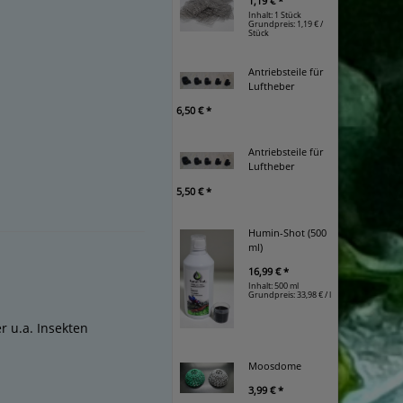
1,19 € *
Inhalt: 1 Stück
Grundpreis:
1,19 € /
Stück
Antriebsteile für
Luftheber
6,50 € *
Antriebsteile für
Luftheber
5,50 € *
Humin-Shot (500
ml)
16,99 € *
Inhalt: 500 ml
Grundpreis:
33,98 € / l
r u.a. Insekten
Moosdome
3,99 € *