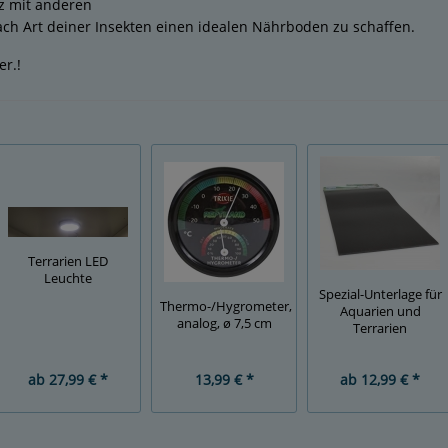
z mit anderen
ach Art deiner Insekten einen idealen Nährboden zu schaffen.
er.!
Terrarien LED
Leuchte
Spezial-Unterlage für
Thermo-/Hygrometer,
Aquarien und
analog, ø 7,5 cm
Terrarien
ab
27,99 € *
13,99 € *
ab
12,99 € *