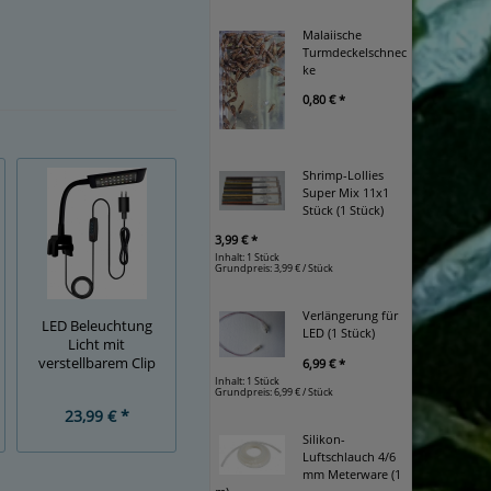
Malaiische
Turmdeckelschnec
ke
0,80 € *
Shrimp-Lollies
Super Mix 11x1
Stück (1 Stück)
3,99 € *
Inhalt: 1 Stück
Grundpreis:
3,99 € / Stück
Verlängerung für
LED Beleuchtung
LED (1 Stück)
Licht mit
verstellbarem Clip
6,99 € *
Inhalt: 1 Stück
Grundpreis:
6,99 € / Stück
23,99 € *
Silikon-
Luftschlauch 4/6
mm Meterware (1