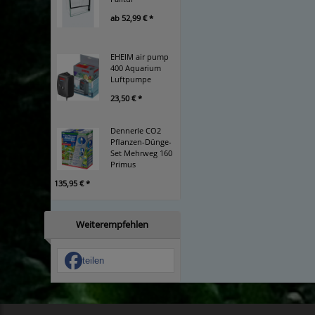
ab
52,99 € *
EHEIM air pump
400 Aquarium
Luftpumpe
23,50 € *
Dennerle CO2
Pflanzen-Dünge-
Set Mehrweg 160
Primus
135,95 € *
Weiterempfehlen
teilen