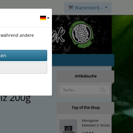
Warenkorb -
), während andere
Artikelsuche
lz 200g
Top of the Shop
Moosgitter
Edelstahl (1 Stück)