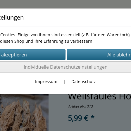
tellungen
Cookies. Einige von ihnen sind essenziell (z.B. für den Warenkorb
diesen Shop und Ihre Erfahrung zu verbessern.
Kontakt
Tel.0172 1063170
Individuelle Datenschutzeinstellungen
Terrarien - Zubehör
(6)
Impressum
|
Datenschutz
Weißfaules Ho
Artikel-Nr.:
212
5,99 € *