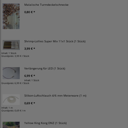
Malaiische Turmdeckelschnecke
0,80 € *
Shrimp-Lollies Super Mix 11x1 Stück (1 Stück)
3,99 € *
Inhalt: 1 Stück
Grundpreis:
3,99 € / Stück
Verlängerung für LED (1 Stück)
6,99 € *
Inhalt: 1 Stück
Grundpreis:
6,99 € / Stück
Silikon-Luftschlauch 4/6 mm Meterware (1 m)
0,69 € *
Inhalt: 1 m
Grundpreis:
0,69 € / m
Yellow King Kong DNZ (1 Stück)