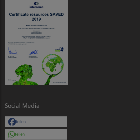
Social Media
teilen
teilen