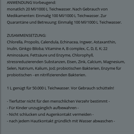
ANWENDUNG Vorbeugend:
monatlich 20 Ml/1000 L Teichwasser. Nach Gebrauch von
Medikamenten: Einmalig 100 Ml/1000 L Teichwasser. Zur
Quarantäne und Betreuung: Einmalig 100 Ml/1000 L Teichwasser.
ZUSAMMENSETZUNG:
Chlorella, Propolis, Calendula, Echinacea, Ingwer, Astaxanthin,
Inulin, Ginkgo Biloba; Vitamine A, B complex, C, D, E, K; 22
Aminosäure, Fettsäure und Enzyme, Chlorophyll,
stressreduzierenden Substanzen, Eisen, Zink, Calcium, Magnesium,
Selen, Natrium, Kalium, Jod; probiotischen Bakterien, Enzyme für
probiotischen - en nitrifizierenden Bakterien.
1 L genügt für 50.000 L Teichwasser. Vor Gebrauch schütteln!
- Tierfutter nicht für den menschlichen Verzehr bestimmt -
- Für Kinder unzugänglich aufbewahren -
- Nicht schlucken und Augenkontakt vermeiden -
- nach jedem Hautkontakt gründlich mit Wasser abwaschen -