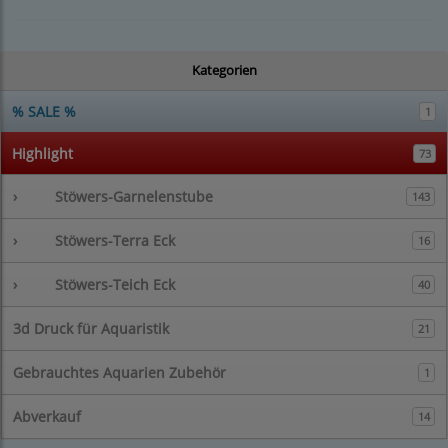
Kategorien
% SALE %
1
Highlight
73
›
Stöwers-Garnelenstube
143
›
Stöwers-Terra Eck
16
›
Stöwers-Teich Eck
40
3d Druck für Aquaristik
21
Gebrauchtes Aquarien Zubehör
1
Abverkauf
14