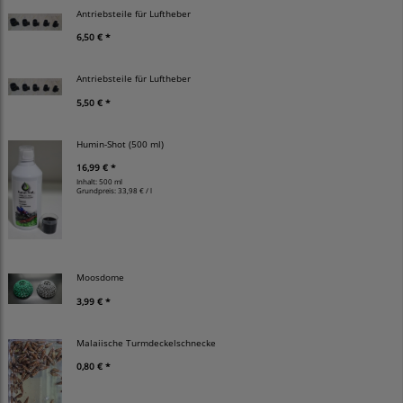
Antriebsteile für Luftheber
6,50 € *
Antriebsteile für Luftheber
5,50 € *
Humin-Shot (500 ml)
16,99 € *
Inhalt: 500 ml
Grundpreis:
33,98 € / l
Moosdome
3,99 € *
Malaiische Turmdeckelschnecke
0,80 € *