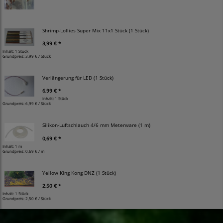
Shrimp-Lollies Super Mix 11x1 Stück (1 Stück)
3,99 € *
Inhalt: 1 Stück
Grundpreis:
3,99 € / Stück
Verlängerung für LED (1 Stück)
6,99 € *
Inhalt: 1 Stück
Grundpreis:
6,99 € / Stück
Silikon-Luftschlauch 4/6 mm Meterware (1 m)
0,69 € *
Inhalt: 1 m
Grundpreis:
0,69 € / m
Yellow King Kong DNZ (1 Stück)
2,50 € *
Inhalt: 1 Stück
Grundpreis:
2,50 € / Stück