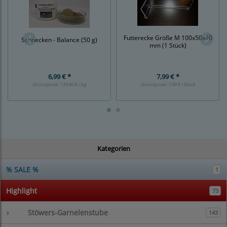
Futterecke Größe M 100x50x40
Schnecken - Balance (50 g)
mm (1 Stück)
6,99 € *
7,99 € *
Grundpreis:
139,80 € / Kg
Grundpreis:
7,99 € / Stück
Kategorien
% SALE %
1
Highlight
73
›
Stöwers-Garnelenstube
143