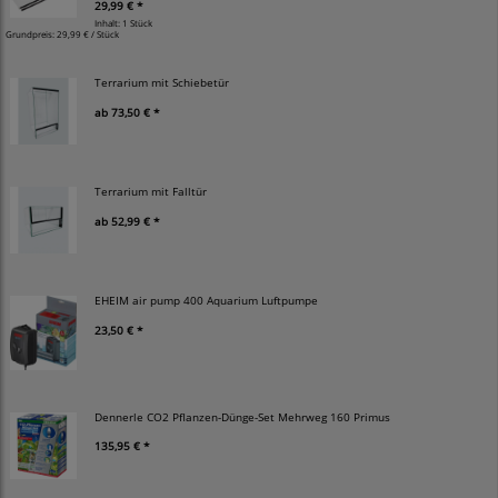
29,99 € *
Inhalt: 1 Stück
Grundpreis:
29,99 € / Stück
Terrarium mit Schiebetür
ab
73,50 € *
Terrarium mit Falltür
ab
52,99 € *
EHEIM air pump 400 Aquarium Luftpumpe
23,50 € *
Dennerle CO2 Pflanzen-Dünge-Set Mehrweg 160 Primus
135,95 € *