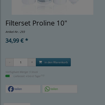
Filterset Proline 10"
Artikel-Nr.:
293
34,99 € *
in den Warenkorb
Verfügbare Menge: 5 Stück
[*2]
Lieferzeit: 4 bis 6 Tage
teilen
teilen