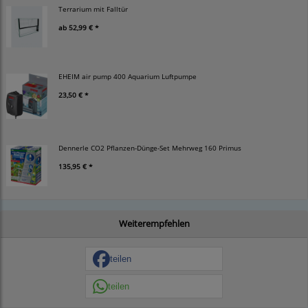
Terrarium mit Falltür
ab
52,99 € *
EHEIM air pump 400 Aquarium Luftpumpe
23,50 € *
Dennerle CO2 Pflanzen-Dünge-Set Mehrweg 160 Primus
135,95 € *
Weiterempfehlen
teilen
teilen