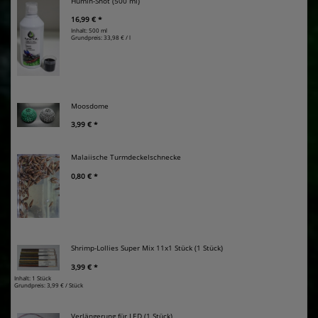
Humin-Shot (500 ml)
16,99 € *
Inhalt: 500 ml
Grundpreis:
33,98 € / l
Moosdome
3,99 € *
Malaiische Turmdeckelschnecke
0,80 € *
Shrimp-Lollies Super Mix 11x1 Stück (1 Stück)
3,99 € *
Inhalt: 1 Stück
Grundpreis:
3,99 € / Stück
Verlängerung für LED (1 Stück)