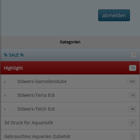
abmelden
Kategorien
% SALE %
1
Highlight
73
›
Stöwers-Garnelenstube
143
›
Stöwers-Terra Eck
16
›
Stöwers-Teich Eck
40
3d Druck für Aquaristik
21
Gebrauchtes Aquarien Zubehör
1