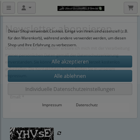
Datenschutzeinstellungen
Newsletter abonnieren
Dieser Shop verwendet Cookies. Einige von ihnen sind essenziell (z.B.
für den Warenkorb), während andere verwendet werden, um diesen
Shop und Ihre Erfahrung zu verbessern.
Durch Klicken auf "anmelden" erkläre ich mich mit der Verarbeitung
meiner persönlichen Daten gemäß der
Datenschutzerklärung
einverstanden. Sie können den Newsletter jederzeit kostenlos
abbestellen. Die Kontaktdaten hierzu finden Sie in unserem
Impressum.
Individuelle Datenschutzeinstellungen
Email: *
Impressum
|
Datenschutz