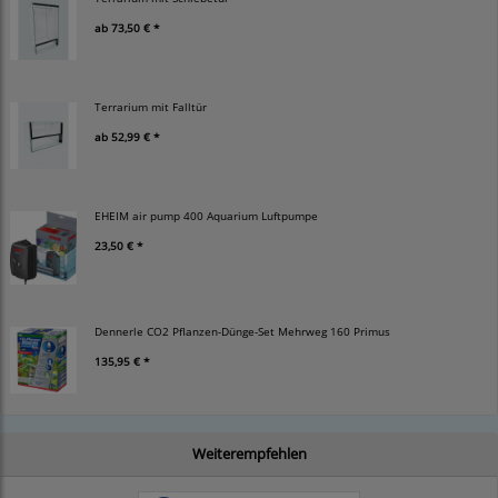
ab
73,50 € *
Terrarium mit Falltür
ab
52,99 € *
EHEIM air pump 400 Aquarium Luftpumpe
23,50 € *
Dennerle CO2 Pflanzen-Dünge-Set Mehrweg 160 Primus
135,95 € *
Weiterempfehlen