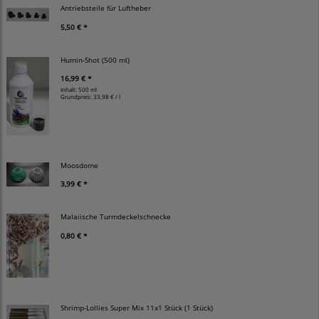
Antriebsteile für Luftheber
5,50 € *
Humin-Shot (500 ml)
16,99 € *
Inhalt: 500 ml
Grundpreis:
33,98 € / l
Moosdome
3,99 € *
Malaiische Turmdeckelschnecke
0,80 € *
Shrimp-Lollies Super Mix 11x1 Stück (1 Stück)