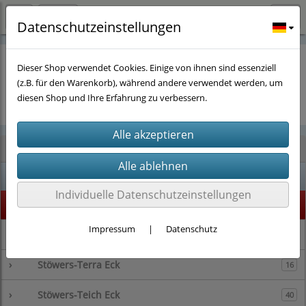
Datenschutzeinstellungen
Dieser Shop verwendet Cookies. Einige von ihnen sind essenziell
(z.B. für den Warenkorb), während andere verwendet werden, um
Es wurden leider keine Produkte gefunden.
diesen Shop und Ihre Erfahrung zu verbessern.
Kategorien
% SALE %
1
Individuelle Datenschutzeinstellungen
Highlight
73
Impressum
|
Datenschutz
›
Stöwers-Garnelenstube
143
›
Stöwers-Terra Eck
16
›
Stöwers-Teich Eck
40