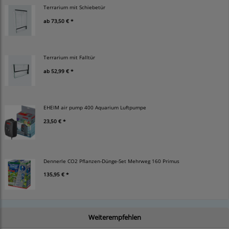
Terrarium mit Schiebetür
ab
73,50 € *
Terrarium mit Falltür
ab
52,99 € *
EHEIM air pump 400 Aquarium Luftpumpe
23,50 € *
Dennerle CO2 Pflanzen-Dünge-Set Mehrweg 160 Primus
135,95 € *
Weiterempfehlen