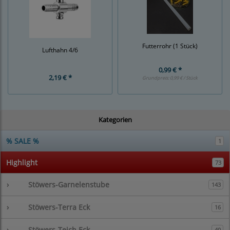
Futterrohr (1 Stück)
Lufthahn 4/6
0,99 € *
2,19 € *
Grundpreis:
0,99 € / Stück
Kategorien
% SALE %
1
Highlight
73
›
Stöwers-Garnelenstube
143
›
Stöwers-Terra Eck
16
›
Stöwers-Teich Eck
40