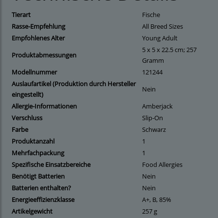
Tierart
‎Fische
Rasse-Empfehlung
‎All Breed Sizes
Empfohlenes Alter
‎Young Adult
‎5 x 5 x 22.5 cm; 257
Produktabmessungen
Gramm
Modellnummer
‎121244
Auslaufartikel (Produktion durch Hersteller
‎Nein
eingestellt)
Allergie-Informationen
‎Amberjack
Verschluss
‎Slip-On
Farbe
‎Schwarz
Produktanzahl
‎1
Mehrfachpackung
‎1
Spezifische Einsatzbereiche
‎Food Allergies
Benötigt Batterien
‎Nein
Batterien enthalten?
‎Nein
Energieeffizienzklasse
‎A+, B, 85%
Artikelgewicht
‎257 g