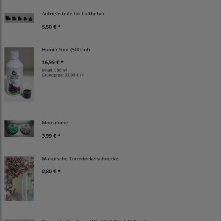
Antriebsteile für Luftheber
5,50 € *
Humin-Shot (500 ml)
16,99 € *
Inhalt: 500 ml
Grundpreis:
33,98 € / l
Moosdome
3,99 € *
Malaiische Turmdeckelschnecke
0,80 € *