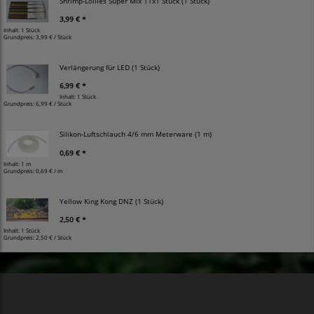
Shrimp-Lollies Super Mix 11x1 Stück (1 Stück)
3,99 € *
Inhalt: 1 Stück
Grundpreis:
3,99 € / Stück
Verlängerung für LED (1 Stück)
6,99 € *
Inhalt: 1 Stück
Grundpreis:
6,99 € / Stück
Silikon-Luftschlauch 4/6 mm Meterware (1 m)
0,69 € *
Inhalt: 1 m
Grundpreis:
0,69 € / m
Yellow King Kong DNZ (1 Stück)
2,50 € *
Inhalt: 1 Stück
Grundpreis:
2,50 € / Stück