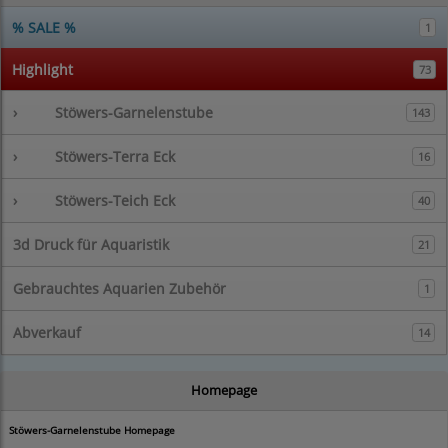
% SALE %
1
Highlight
73
›
Stöwers-Garnelenstube
143
›
Stöwers-Terra Eck
16
›
Stöwers-Teich Eck
40
3d Druck für Aquaristik
21
Gebrauchtes Aquarien Zubehör
1
Abverkauf
14
Homepage
Stöwers-Garnelenstube Homepage