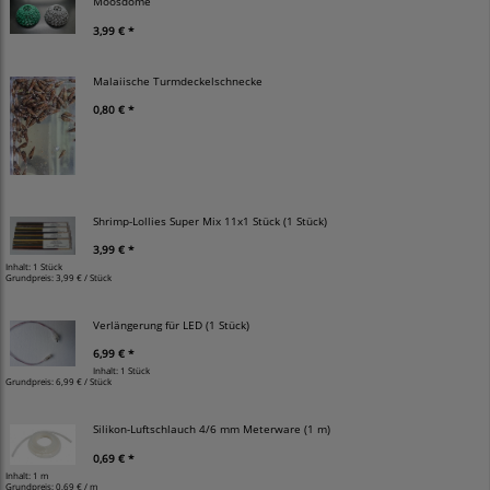
Moosdome
3,99 € *
Malaiische Turmdeckelschnecke
0,80 € *
Shrimp-Lollies Super Mix 11x1 Stück (1 Stück)
3,99 € *
Inhalt: 1 Stück
Grundpreis:
3,99 € / Stück
Verlängerung für LED (1 Stück)
6,99 € *
Inhalt: 1 Stück
Grundpreis:
6,99 € / Stück
Silikon-Luftschlauch 4/6 mm Meterware (1 m)
0,69 € *
Inhalt: 1 m
Grundpreis:
0,69 € / m