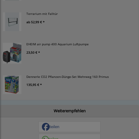
Terrarium mit Falltür
ab
52,99 € *
EHEIM air pump 400 Aquarium Luftpumpe
23,50 € *
Dennerle CO2 Pflanzen-Dünge-Set Mehrweg 160 Primus
135,95 € *
Weiterempfehlen
teilen
teilen