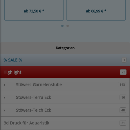
ab
73,50 € *
ab
68,99 € *
Kategorien
% SALE %
1
Highlight
73
›
Stöwers-Garnelenstube
143
›
Stöwers-Terra Eck
16
›
Stöwers-Teich Eck
40
3d Druck für Aquaristik
21