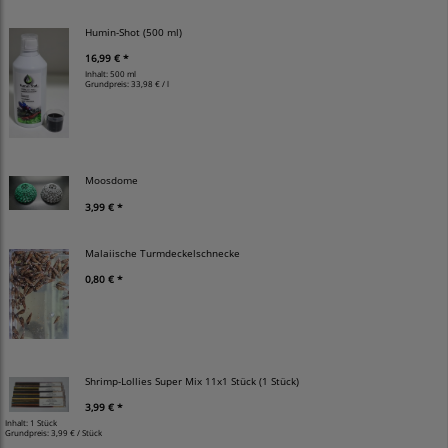
Humin-Shot (500 ml)
16,99 € *
Inhalt: 500 ml
Grundpreis:
33,98 € / l
Moosdome
3,99 € *
Malaiische Turmdeckelschnecke
0,80 € *
Shrimp-Lollies Super Mix 11x1 Stück (1 Stück)
3,99 € *
Inhalt: 1 Stück
Grundpreis:
3,99 € / Stück