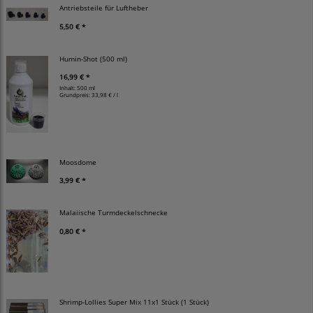
Antriebsteile für Luftheber
5,50 € *
Humin-Shot (500 ml)
16,99 € *
Inhalt: 500 ml
Grundpreis:
33,98 € / l
Moosdome
3,99 € *
Malaiische Turmdeckelschnecke
0,80 € *
Shrimp-Lollies Super Mix 11x1 Stück (1 Stück)