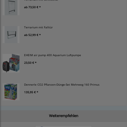
ab
73,50 € *
Terrarium mit Falltür
ab
52,99 € *
EHEIM air pump 400 Aquarium Luftpumpe
23,50 € *
Dennerle CO2 Pflanzen-Dünge-Set Mehrweg 160 Primus
135,95 € *
Weiterempfehlen