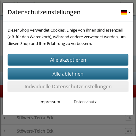
Datenschutzeinstellungen
Dieser Shop verwendet Cookies. Einige von ihnen sind essenziell
(z.B. für den Warenkorb), während andere verwendet werden, um
Es wurden leider keine Produkte gefunden.
diesen Shop und Ihre Erfahrung zu verbessern.
Kategorien
% SALE %
1
Individuelle Datenschutzeinstellungen
Highlight
73
Impressum
|
Datenschutz
›
Stöwers-Garnelenstube
143
›
Stöwers-Terra Eck
16
›
Stöwers-Teich Eck
40