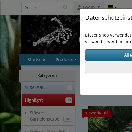
Login
Datenschutzeins
Dieser Shop verwendet 
verwendet werden, um 
Startseite
Produkte
Impressum
AGB
Stöwers-Garnelenstub
Kategorien
Zwerggarnelen/Sch
Zwerggarnelen
(15)
% SALE %
1
Highlight
73
›
Stöwers-
ausverkauft
Garnelenstube
143
›
Stöwers-Terra Eck
16