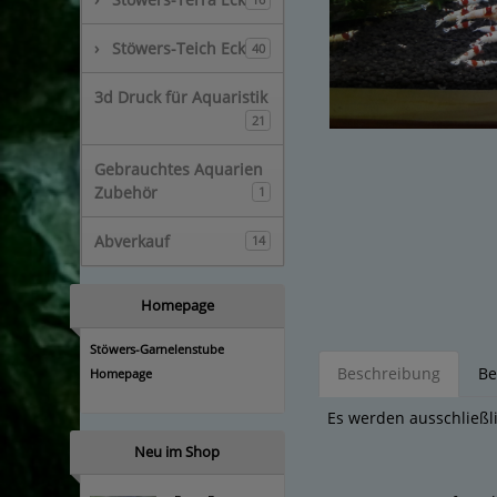
›
Stöwers-Teich Eck
40
3d Druck für Aquaristik
21
Gebrauchtes Aquarien
Zubehör
1
Abverkauf
14
Homepage
Stöwers-Garnelenstube
Beschreibung
Be
Homepage
Es werden ausschließl
Neu im Shop