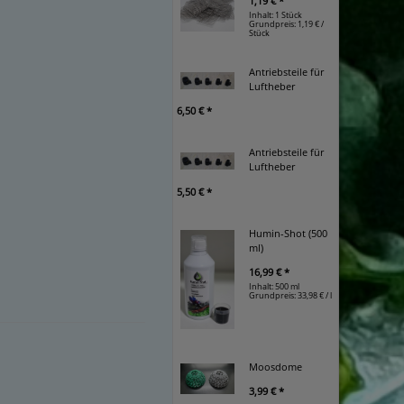
1,19 € *
Inhalt: 1 Stück
Grundpreis:
1,19 € /
Stück
Antriebsteile für
Luftheber
6,50 € *
Antriebsteile für
Luftheber
5,50 € *
Humin-Shot (500
ml)
16,99 € *
Inhalt: 500 ml
Grundpreis:
33,98 € / l
Moosdome
3,99 € *