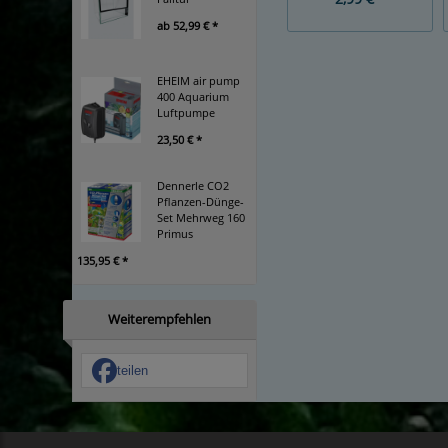
ab
52,99 € *
EHEIM air pump
400 Aquarium
Luftpumpe
23,50 € *
Dennerle CO2
Pflanzen-Dünge-
Set Mehrweg 160
Primus
135,95 € *
Weiterempfehlen
teilen