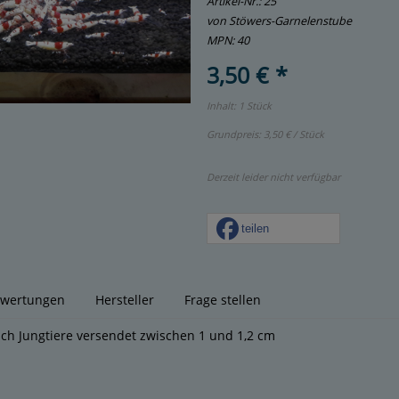
Artikel-Nr.:
25
von Stöwers-Garnelenstube
MPN: 40
3,50 € *
Inhalt: 1 Stück
Grundpreis:
3,50 € / Stück
Derzeit leider nicht verfügbar
teilen
wertungen
Hersteller
Frage stellen
ich Jungtiere versendet zwischen 1 und 1,2 cm