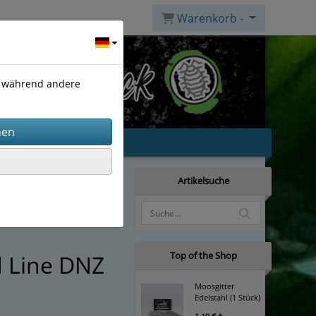
Warenkorb -
), während andere
Artikelsuche
Top of the Shop
d Line DNZ
Moosgitter
Edelstahl (1 Stück)