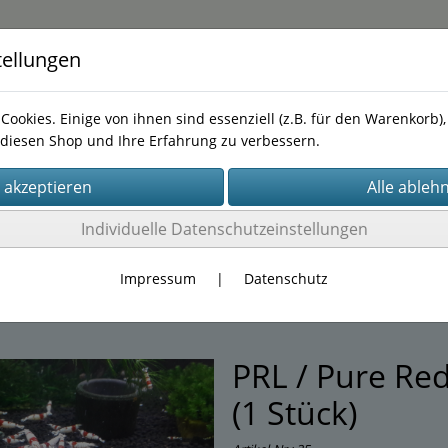
tellungen
Cookies. Einige von ihnen sind essenziell (z.B. für den Warenkorb
diesen Shop und Ihre Erfahrung zu verbessern.
Kontakt
Tel.0172 1063170
Individuelle Datenschutzeinstellungen
e
(143)
necken
(15)
Impressum
|
Datenschutz
PRL / Pure Re
(1 Stück)