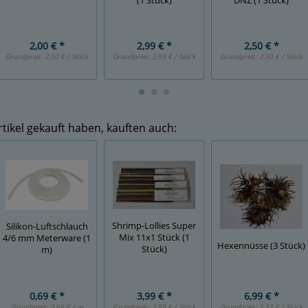
(1 Stück)
DNZ (1 Stück)
2,00 € *
2,99 € *
2,50 € *
Grundpreis:
2,00 € / Stück
Grundpreis:
2,99 € / Stück
Grundpreis:
2,50 € / Stück
tikel gekauft haben, kauften auch:
Shrimp-Lollies Super
Silikon-Luftschlauch
Mix 11x1 Stück (1
4/6 mm Meterware (1
Hexennüsse (3 Stück)
Stück)
m)
0,69 € *
3,99 € *
6,99 € *
Grundpreis:
0,69 € / m
Grundpreis:
3,99 € / Stück
Grundpreis:
2,33 € / Stück