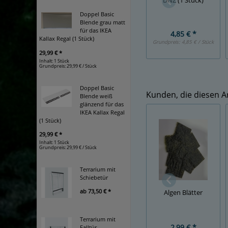
DNZ (1 Stück)
Doppel Basic
Blende grau matt
für das IKEA
4,85 € *
Kallax Regal (1 Stück)
Grundpreis:
4,85 € / Stück
29,99 € *
Inhalt: 1 Stück
Grundpreis:
29,99 € / Stück
Doppel Basic
Kunden, die diesen Ar
Blende weiß
glänzend für das
IKEA Kallax Regal
(1 Stück)
29,99 € *
Inhalt: 1 Stück
Grundpreis:
29,99 € / Stück
Terrarium mit
Schiebetür
ab
73,50 € *
Algen Blätter
Terrarium mit
2,99 € *
Falltür