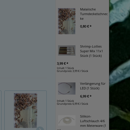
Malaiische
Turmdeckelschnec
ke
0,80 € *
Shrimp-Lollies
Super Mix 11x1
Stück (1 Stück)
3,99 € *
Inhalt: 1 Stück
Grundpreis:
3,99 € / Stück
Verlängerung für
LED (1 Stück)
6,99 € *
Inhalt: 1 Stück
Grundpreis:
6,99 € / Stück
Silikon-
Luftschlauch 4/6
PWL / Pure White
PBL / Pure Black L
mm Meterware (1