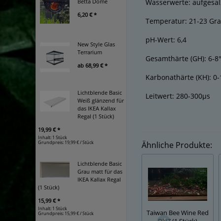
Betta Dome
Wasserwerte: aufgesa
6,20 € *
Temperatur: 21-23 Gr
pH-Wert: 6,4
New Style Glas
Terrarium
Gesamthärte (GH): 6-8
ab
68,99 € *
Karbonathärte (KH): 0
Lichtblende Basic
Leitwert: 280-300µs
Weiß glänzend für
das IKEA Kallax
Regal (1 Stück)
19,99 € *
Inhalt: 1 Stück
Grundpreis:
19,99 € / Stück
Ähnliche Produkte:
Lichtblende Basic
Grau matt für das
IKEA Kallax Regal
(1 Stück)
15,99 € *
Inhalt: 1 Stück
Taiwan Bee Wine Red
Grundpreis:
15,99 € / Stück