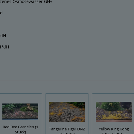
lzenes Osmosewasser GH+
ad
°dH
-1°dH
Red Bee Garnelen (1
Tangerine Tiger DNZ
Yellow King Kong
Stück)