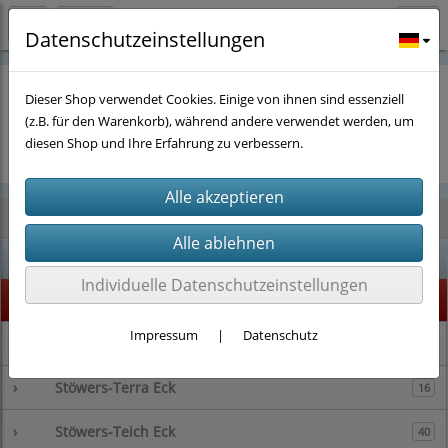
Datenschutzeinstellungen
Dieser Shop verwendet Cookies. Einige von ihnen sind essenziell
(z.B. für den Warenkorb), während andere verwendet werden, um
Es wurden leider keine Produkte gefunden.
diesen Shop und Ihre Erfahrung zu verbessern.
Kategorien
% SALE %
1
Individuelle Datenschutzeinstellungen
Highlight
73
Impressum
|
Datenschutz
›
Stöwers-Garnelenstube
143
›
Stöwers-Terra Eck
16
›
Stöwers-Teich Eck
40