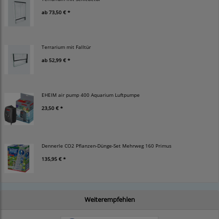
ab
73,50 € *
Terrarium mit Falltür
ab
52,99 € *
EHEIM air pump 400 Aquarium Luftpumpe
23,50 € *
Dennerle CO2 Pflanzen-Dünge-Set Mehrweg 160 Primus
135,95 € *
Weiterempfehlen