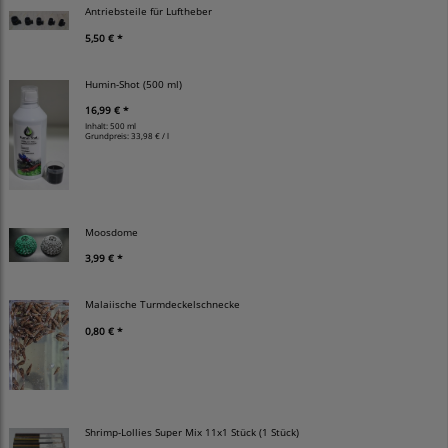
Antriebsteile für Luftheber
5,50 € *
Humin-Shot (500 ml)
16,99 € *
Inhalt: 500 ml
Grundpreis:
33,98 € / l
Moosdome
3,99 € *
Malaiische Turmdeckelschnecke
0,80 € *
Shrimp-Lollies Super Mix 11x1 Stück (1 Stück)