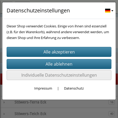
Datenschutzeinstellungen
Dieser Shop verwendet Cookies. Einige von ihnen sind essenziell
(z.B. für den Warenkorb), während andere verwendet werden, um
Es wurden leider keine Produkte gefunden.
diesen Shop und Ihre Erfahrung zu verbessern.
Kategorien
% SALE %
1
Individuelle Datenschutzeinstellungen
Highlight
73
Impressum
|
Datenschutz
›
Stöwers-Garnelenstube
143
›
Stöwers-Terra Eck
16
›
Stöwers-Teich Eck
40