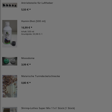
Antriebsteile für Luftheber
5,50 € *
Humin-Shot (500 ml)
16,99 € *
Inhalt: 500 ml
Grundpreis:
33,98 € / l
Moosdome
3,99 € *
Malaiische Turmdeckelschnecke
0,80 € *
Shrimp-Lollies Super Mix 11x1 Stück (1 Stück)