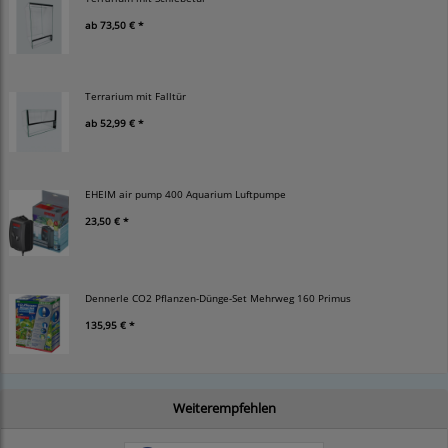
ab
73,50 € *
Terrarium mit Falltür
ab
52,99 € *
EHEIM air pump 400 Aquarium Luftpumpe
23,50 € *
Dennerle CO2 Pflanzen-Dünge-Set Mehrweg 160 Primus
135,95 € *
Weiterempfehlen