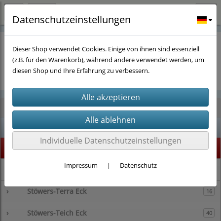
Datenschutzeinstellungen
Dieser Shop verwendet Cookies. Einige von ihnen sind essenziell
(z.B. für den Warenkorb), während andere verwendet werden, um
Es wurden leider keine Produkte gefunden.
diesen Shop und Ihre Erfahrung zu verbessern.
Kategorien
% SALE %
1
Individuelle Datenschutzeinstellungen
Highlight
73
Impressum
|
Datenschutz
›
Stöwers-Garnelenstube
143
›
Stöwers-Terra Eck
16
›
Stöwers-Teich Eck
40