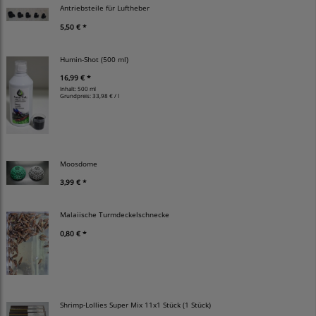
Antriebsteile für Luftheber
5,50 € *
Humin-Shot (500 ml)
16,99 € *
Inhalt: 500 ml
Grundpreis:
33,98 € / l
Moosdome
3,99 € *
Malaiische Turmdeckelschnecke
0,80 € *
Shrimp-Lollies Super Mix 11x1 Stück (1 Stück)