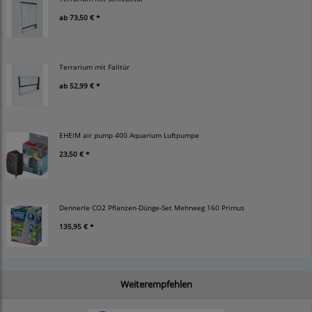
ab
73,50 € *
Terrarium mit Falltür
ab
52,99 € *
EHEIM air pump 400 Aquarium Luftpumpe
23,50 € *
Dennerle CO2 Pflanzen-Dünge-Set Mehrweg 160 Primus
135,95 € *
Weiterempfehlen